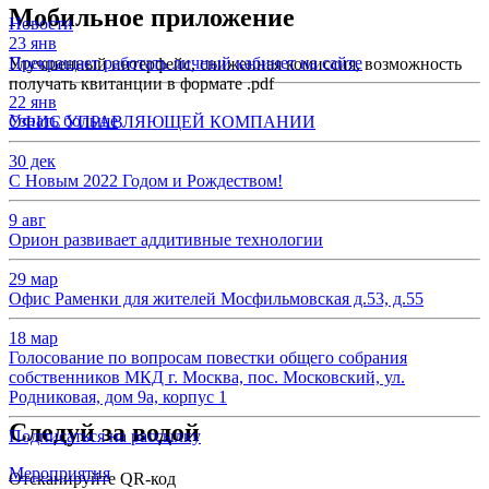
Мобильное приложение
Новости
23 янв
Прекращает работать личный кабинет на сайте
Улучшенный интерфейс, сниженная комиссия, возможность
получать квитанции в формате .pdf
22 янв
Узнать больше
ОФИС УПРАВЛЯЮЩЕЙ КОМПАНИИ
30 дек
С Новым 2022 Годом и Рождеством!
9 авг
Орион развивает аддитивные технологии
29 мар
Офис Раменки для жителей Мосфильмовская д.53, д.55
18 мар
Голосование по вопросам повестки общего собрания
собственников МКД г. Москва, пос. Московский, ул.
Родниковая, дом 9а, корпус 1
Следуй за водой
Подписаться на рассылку
Мероприятия
Отсканируйте QR-код