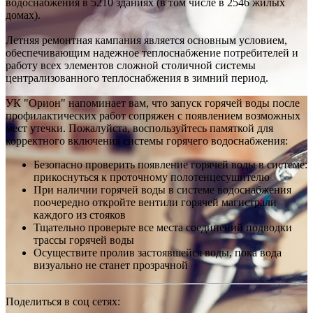
водоснабжения в 5210 зданиях (в том числе в 2546 жилых
домах).
Летняя ремонтная кампания является основным условием,
обеспечивающим надежное теплоснабжение потребителей и
работу всех элементов сложной столичной системы
централизованного теплоснабжения в зимний период.
УК "Орион" напоминает вам, что запуск горячей воды после
профилактических работ сопряжен с появлением возможных
мест утечки. Пожалуйста, воспользуйтесь памяткой для
корректного включения системы горячего водоснабжения:
Безопасно проверить появление горячей воды в системе:
прикоснуться к проточному полотенцесушителю
При наличии горячей воды в системе водоснабжения
поочередно откройте вентили горячей магистрали
каждого из стояков
Тщательно проверьте все места соединений подводки
трассы горячей воды
Осуществите пролив застоявшейся воды, пока вода
визуально не станет прозрачной
Поделиться в соц сетях: