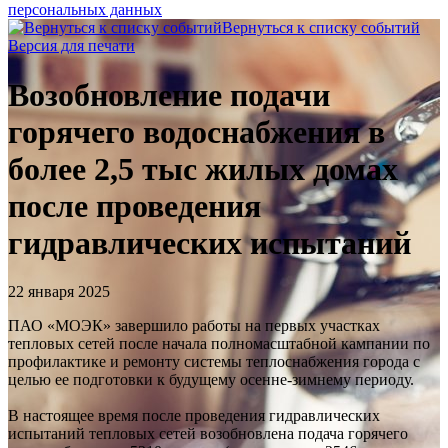
персональных данных
Вернуться к списку событий
Версия для печати
Возобновление подачи
горячего водоснабжения в
более 2,5 тыс жилых домах
после проведения
гидравлических испытаний
22 января 2025
ПАО «МОЭК» завершило работы на первых участках
тепловых сетей после начала полномасштабной кампании по
профилактике и ремонту системы теплоснабжения города с
целью ее подготовки к будущему осенне-зимнему периоду.
В настоящее время после проведения гидравлических
испытаний тепловых сетей возобновлена подача горячего